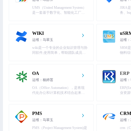
UMS（United Management System）
JIR
信息化通告：AEES更新-2026年第23周
更新
是一套基于数字化、智能化工厂设
务、b
计理念的整体解决方案，涵盖生产
的高效
信息化通告：UMS联合管理平台维护
维护
与制造执行管理，自动化的数据采
集，设备集成与监控管理，全过程
的产品信息追溯，智能化运营管理
WIKI
uSR
于一体的信息化解决方案，是企业
运维：马翠玉
运维：
的DNA。
wiki是一个专业的企业知识管理与协
SRM
同软件,使用简单，帮助团队成员之
物料综
间共享信息、文档协作、集体讨
预警、
论，信息推送。
供应商
OA
ERP
运维：杨婷莲
运维：
OA（Office Automation），是将现
ERP(Ent
代化办公和计算机技术结合起来的
业资源
智能化的数字化办公平台。通过流
资源进
程或特定环节与企业人事、行政、
物流，
财务、项目、采购及其他日常工作
体化管
事务联系在一起，实现办公管理规
PMS
CR
范化和信息规范化，是智能化，平
运维：马翠玉
运维：
台化，全程数字化的协同办公系
统。
PMS（Project Management System)是
crm（Cu