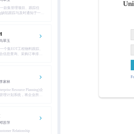
Uni
A是一款集管理项目、跟踪任
2026-06-04
ug缺陷跟踪与及时通知于一体
协同管理软件。
2026-05-07
M
马翠玉
是一个集EOT工程物料跟踪、
合信息查询、采购订单排程
对账管理、物流等于一体的
协同平台。
Fo
李家林
erprise Resource Planning)企
管理计划系统，将企业所有
行整合集成管理，是将企业
资金流，信息流进行全面一
理的管理信息系统。
M
邓苏萍
stomer Relationship